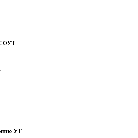
ь СОУТ
Т
ению УТ