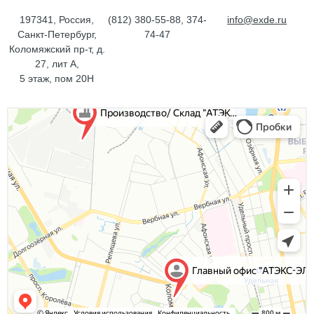
197341
, Россия,
(812) 380-55-88
,
374-
info@exde.ru
Санкт-Петербург
,
74-47
Коломяжский пр-т, д.
27, лит А,
5 этаж, пом 20Н