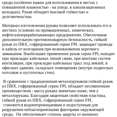
среды (особенно важно для использования в местах с
повышенной влажностью - на улице, в канализационных
колодцах).
Рукав обладает высокой гибкостью и
долговечностью.
Материал изготовления рукава позволяет использовать его в
жестких условиях на промышленных, химических,
нефтегазоперерабатывающих предприятиях. Обеспечивая
дополнительную противопожарную безопасность, гибкий
рукав из ПВХ, гофрированный серии FPL защищает провода
и кабель от возгорания при возникновении короткого
замыкания. Наибольшее применение рукав серии FPL находит
при прокладке кабельных линий связи, при монтаже систем
вентиляции, при прокладке кабельных трасс под землей, в
офисных зданиях, складских помещениях (внутри подвесных
потолков и пустотелых стен).
В сравнении с традиционным металлорукавом гибкий рукав
из ПВХ, гофрированный серии FPL обладает несомненным
преимуществом - масса рукава значитьно ниже, чем у
металлорукава. Благодаря защитным свойствам пластика,
гибкий рукав из ПВХ, гофрированный серии FPL
становится водонепроницаемым и недоступным для
разрушения неблагоприятными факторами окружающей
среды. Он обеспечивает степень защиты от внешних