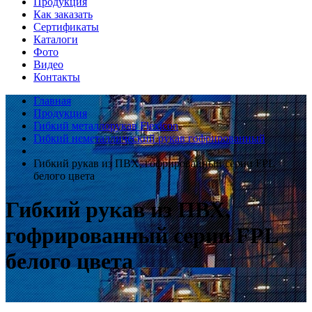
Продукция
Как заказать
Сертификаты
Каталоги
Фото
Видео
Контакты
Главная
Продукция
Гибкий металлорукав Flexicon
Гибкий неметаллический рукав гофрированный
Гибкий рукав из ПВХ, гофрированный серии FPL
белого цвета
Гибкий рукав из ПВХ,
гофрированный серии FPL
белого цвета