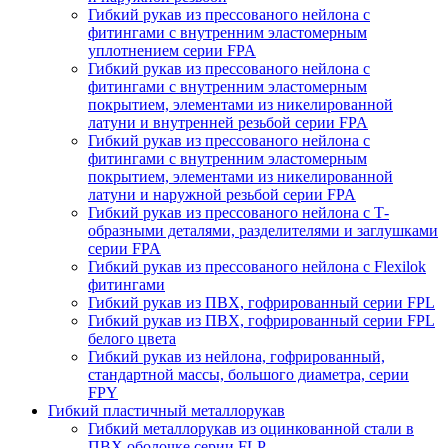
Гибкий рукав из прессованого нейлона с
фитингами с внутренним эластомерным
уплотнением серии FPA
Гибкий рукав из прессованого нейлона с
фитингами с внутренним эластомерным
покрытием, элементами из никелированной
латуни и внутренней резьбой серии FPA
Гибкий рукав из прессованого нейлона с
фитингами с внутренним эластомерным
покрытием, элементами из никелированной
латуни и наружной резьбой серии FPA
Гибкий рукав из прессованого нейлона с Т-
образными деталями, разделителями и заглушками
серии FPA
Гибкий рукав из прессованого нейлона с Flexilok
фитингами
Гибкий рукав из ПВХ, гофрированный серии FPL
Гибкий рукав из ПВХ, гофрированный серии FPL
белого цвета
Гибкий рукав из нейлона, гофрированный,
стандартной массы, большого диаметра, серии
FPY
Гибкий пластичный металлорукав
Гибкий металлорукав из оцинкованной стали в
ПВХ оболочке серии FLP