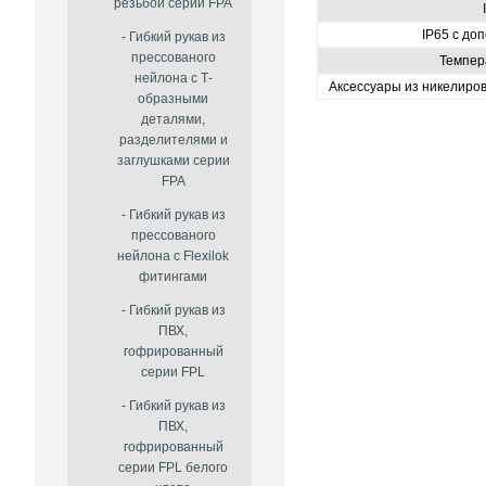
резьбой серии FPA
IP65 с д
Гибкий рукав из
прессованого
Темпера
нейлона с Т-
Аксессуары из никелиро
образными
деталями,
разделителями и
заглушками серии
FPA
Гибкий рукав из
прессованого
нейлона с Flexilok
фитингами
Гибкий рукав из
ПВХ,
гофрированный
серии FPL
Гибкий рукав из
ПВХ,
гофрированный
серии FPL белого