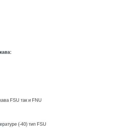
кава:
укава FSU так и FNU
ратуре (-40) тип FSU