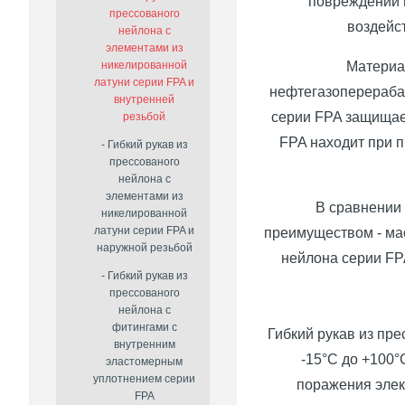
повреждений 
прессованого
воздейс
нейлона c
элементами из
Материал
никелированной
латуни серии FPA и
нефтегазоперераба
внутренней
серии FPA защищае
резьбой
FPA находит при п
Гибкий рукав из
прессованого
нейлона c
элементами из
В сравнении
никелированной
латуни серии FPA и
преимуществом - мас
наружной резьбой
нейлона серии F
Гибкий рукав из
прессованого
нейлона с
фитингами с
Гибкий рукав из пр
внутренним
-15°С до +100°
эластомерным
уплотнением серии
поражения элек
FPA