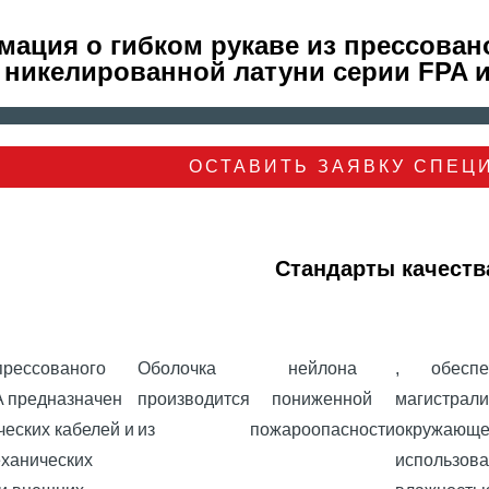
ация о гибком рукаве из прессовано
никелированной латуни серии FPA 
ОСТАВИТЬ ЗАЯВКУ СПЕЦ
Стандарты качеств
 прессованого
Оболочка
нейлона
, обеспе
A предназначен
производится
пониженной
магистрали
ческих кабелей и
из
пожароопасности
окружающ
еханических
использ