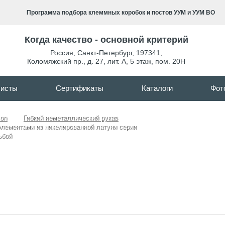
Программа подбора клеммных коробок и постов УУМ и УУМ ВО
Когда качество - основной критерий
Россия
,
Санкт-Петербург
,
197341
,
Коломяжский пр., д. 27, лит. А, 5 этаж, пом. 20Н
листы
Сертификаты
Каталоги
Фот
con
Гибкий неметаллический рукав
 элементами из никелированной латуни серии
ьбой
о нейлона c элементами из никел
внутренней резьбой