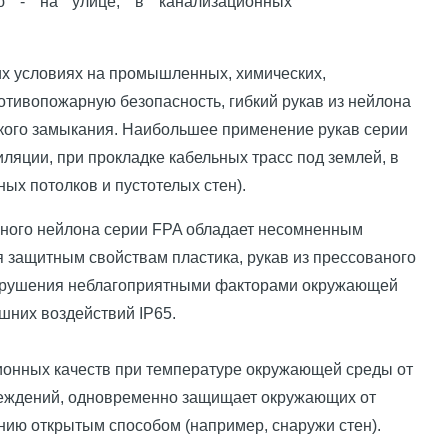
ю - на улице, в канализационных
их условиях на промышленных, химических,
ивопожарную безопасность, гибкий рукав из нейлона
ткого замыкания. Наибольшее применение рукав серии
ляции, при прокладке кабельных трасс под землей, в
ых потолков и пустотелых стен).
аного нейлона серии FPA обладает несомненным
я защитным свойствам пластика, рукав из прессованого
зрушения неблагоприятными факторами окружающей
шних воздействий IP65.
ционных качеств при температуре окружающей среды от
вреждений, одновременно защищает окружающих от
нию открытым способом (например, снаружи стен).