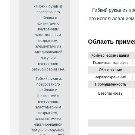
Гибкий рукав из
Гибкий рукав из п
прессованого
нейлона с
его использованием
фитингами с
внутренним
эластомерным
Область приме
покрытием,
элементами из
никелированной
Коммерческие здания
латуни и
Розничная торговля
внутренней
резьбой серии FPA
Образование
Здравоохранение
Гибкий рукав из
Промышленность
прессованого
нейлона с
Безопасность
фитингами с
внутренним
эластомерным
покрытием,
элементами из
никелированной
латуни и наружной