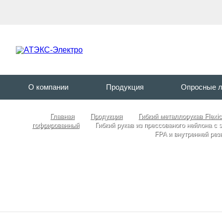
О компании
Продукция
Опросные 
Главная
Продукция
Гибкий металлорукав Flexi
гофрированный
Гибкий рукав из прессованого нейлона c
FPA и внутренней рез
Гибкий рукав из прессованог