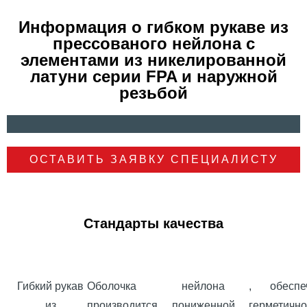
Информация о гибком рукаве из
прессованого нейлона c
элементами из никелированной
латуни серии FPA и наружной
резьбой
ОСТАВИТЬ ЗАЯВКУ СПЕЦИАЛИСТУ
Стандарты качества
Гибкий рукав
Оболочка
нейлона
, обеспе
из
производится
пониженной
герметично