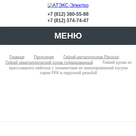
+7 (812) 380-55-88
+7 (812) 374-74-47
МЕНЮ
Главная
Продукция
Гибкий металлорукав Flexicon
Гибкий неметаллический рукав гофрированный
Гибкий рукав из
прессованого нейлона c элементами из никелированной латуни
серии FPA и наружной резьбой
Гибкий рукав из прессованого нейлона c
элементами из никелированной латуни
серии FPA и наружной резьбой