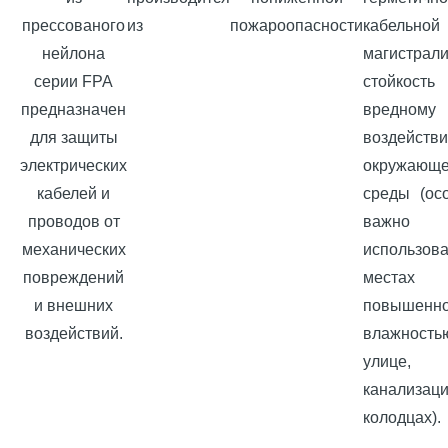
прессованого
из
пожароопасности
кабельной
нейлона
магистрали
серии FPA
стойкос
предназначен
вредному
для защиты
воздейств
электрических
окружающ
кабелей и
среды (ос
проводов от
важно
механических
использов
повреждений
места
и внешних
повышенн
воздействий.
влажность
улице
канализац
колодцах).