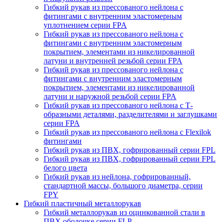
Гибкий рукав из прессованого нейлона с
фитингами с внутренним эластомерным
уплотнением серии FPA
Гибкий рукав из прессованого нейлона с
фитингами с внутренним эластомерным
покрытием, элементами из никелированной
латуни и внутренней резьбой серии FPA
Гибкий рукав из прессованого нейлона с
фитингами с внутренним эластомерным
покрытием, элементами из никелированной
латуни и наружной резьбой серии FPA
Гибкий рукав из прессованого нейлона с Т-
образными деталями, разделителями и заглушками
серии FPA
Гибкий рукав из прессованого нейлона с Flexilok
фитингами
Гибкий рукав из ПВХ, гофрированный серии FPL
Гибкий рукав из ПВХ, гофрированный серии FPL
белого цвета
Гибкий рукав из нейлона, гофрированный,
стандартной массы, большого диаметра, серии
FPY
Гибкий пластичный металлорукав
Гибкий металлорукав из оцинкованной стали в
ПВХ оболочке серии FLP