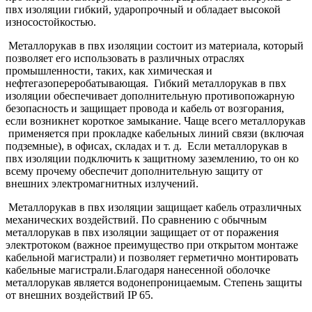
пвх изоляции гибкий, ударопрочный и обладает высокой
износостойкостью.
Металлорукав в пвх изоляции состоит из материала, который
позволяет его использовать в различных отраслях
промышленности, таких, как химическая и
нефтегазопереробатывающая. Гибкий металлорукав в пвх
изоляции обеспечивает дополнительную противопожарную
безопасность и защищает провода и кабель от возгорания,
если возникнет короткое замыкание. Чаще всего металлорукав
применяется при прокладке кабельных линий связи (включая
подземные), в офисах, складах и т. д. Если металлорукав в
пвх изоляции подключить к защитному заземлению, то он ко
всему прочему обеспечит дополнительную защиту от
внешних электромагнитных излучений.
Металлорукав в пвх изоляции защищает кабель отразличных
механических воздействий. По сравнению с обычным
металлорукав в пвх изоляции защищает от от поражения
электротоком (важное преимущество при открытом монтаже
кабельной магистрали) и позволяет герметично монтировать
кабельные магистрали.Благодаря нанесенной оболочке
металлорукав является водонепроницаемым. Степень защиты
от внешних воздействий IP 65.