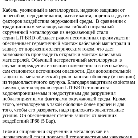
Кабель, уложенный в металлорукав, надежно защищен от
перегибов, передавливания, вытягивания, порезов и других
факторов воздействия окружающей среды. В сравнении с
традиционным металлорукавом гибкий спиральный
скрученный металлорукав из нержавеющей стали
серии LTPBRD обладает рядом несомненных преимуществ:
обеспечивает герметичный монтаж кабельной магистрали и
защиту от поражения электрическим током, что дает
возможность производить открытый монтаж кабельных
магистралей. Обычный негерметичный металлорукав в
случае повреждения изоляции помещённого в него кабеля,
сам становится источником опасности. Для дополнительной
защиты на металлический рукав наносят оболочку (изоляцию)
из термопластичного каучука. Благодаря защитным свойствам
каучука, металлорукав серии LTPBRD становится
водонепроницаемым и недоступным для разрушения
неблагоприятными факторами окружающей среды. Кроме
этого, металлорукав в такой оболочке более прочен и для
того, чтобы его разорвать, надо приложить значительные
усилия. Он обеспечивает степень защиты от внешних
воздействий IP68 (5 Бар).
Гибкий спиральный скрученный металлорукав из
нержавеющей стали покрытый термопластичным каучуком в