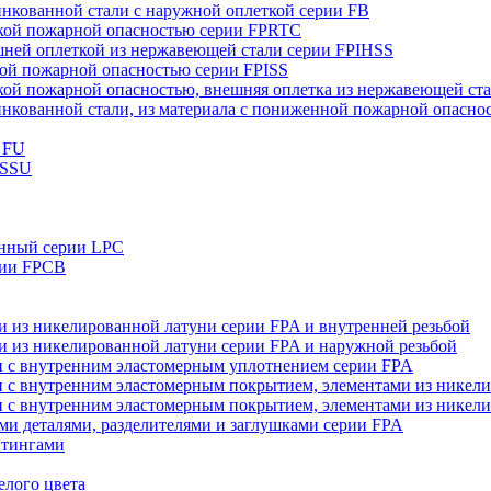
нкованной стали с наружной оплеткой серии FB
зкой пожарной опасностью серии FPRTC
шней оплеткой из нержавеющей стали серии FPIHSS
кой пожарной опасностью серии FPISS
зкой пожарной опасностью, внешняя оплетка из нержавеющей ст
инкованной стали, из материала с пониженной пожарной опасно
и FU
 SSU
анный серии LPC
рии FPCB
ми из никелированной латуни серии FPA и внутренней резьбой
ми из никелированной латуни серии FPA и наружной резьбой
ми с внутренним эластомерным уплотнением серии FPA
и с внутренним эластомерным покрытием, элементами из никели
и с внутренним эластомерным покрытием, элементами из никел
ыми деталями, разделителями и заглушками серии FPA
фитингами
елого цвета