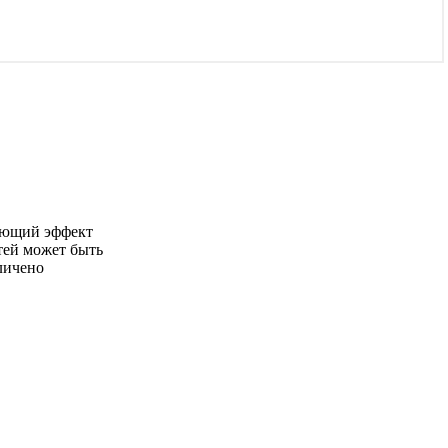
ующий эффект
стей может быть
личено