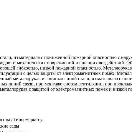
стали, из материала с пониженной пожарной опасностью с нару
водов от механических повреждений и внешних воздействий. Об
хорошей гибкостью, низкой пожарной опасностью. Металлорукав
ксплуатации с целью защиты от электромагнитных помех. Металл
енный металлорукав из оцинкованной стали, из материала с по
ых линий связи, при монтаже систем вентиляции, при прокладке
 металлорукав с защитой от электромагнитных помех и низкой 
ентры / Гипермаркеты
ские сады