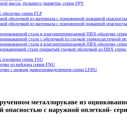
тной массы, большого диаметра, серии FPY
Х оболочке серии FLP
адкой оболочкой из материала с пониженной пожарной опасност
адкой оболочкой из материала с пониженной пожарной опасность
оцинкованной стали в влагонепроницаемой ПВХ-оболочке сери
оцинкованной стали с оболочкой из гладкой термопластичной 
 оцинкованной стали в влагонепроницаемой ПВХ-оболочке сер
 нержавеющей стали покрытый гладкой оболочкой из ПВХ серии
Х изоляции серии FSU
лочке из нейлона серии FNU
олочке с низким дымогазовыделением серии LFHU
ученном металлорукаве из оцинкованно
й опасностью с наружной оплеткой- сер