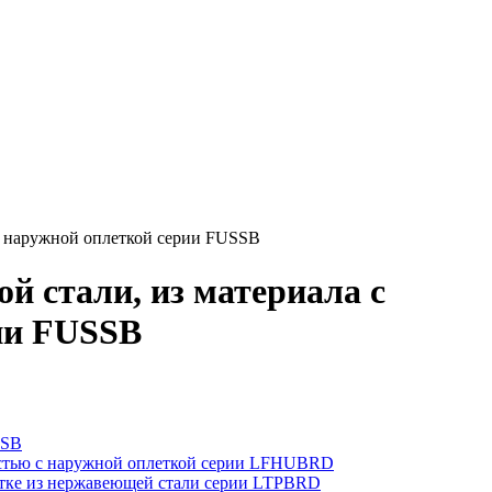
с наружной оплеткой серии FUSSB
й стали, из материала с
ии FUSSB
FSB
ностью с наружной оплеткой серии LFHUBRD
етке из нержавеющей стали серии LTPBRD