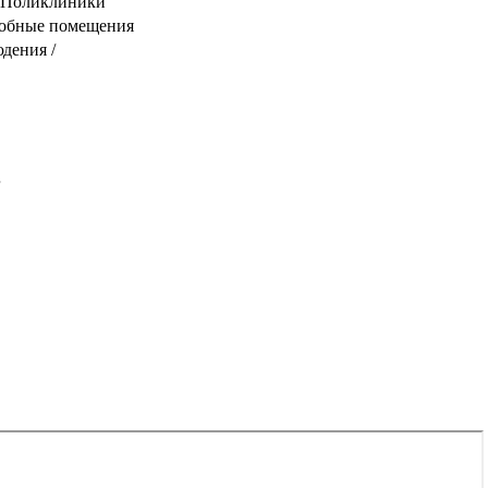
/ Поликлиники
дсобные помещения
дения /
 кг