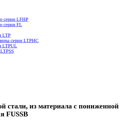
ью серии LFHP
ю серии FL
и LTP
резины серии LTPHC
ии LTPUL
 LTPSS
й стали, из материала с пониженной
ия FUSSB