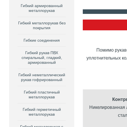
Гибкий армированный
металлорукав
Гибкий металлорукав без
покрытия
Гибкие соединения
Помимо рукаво
Гибкий рукав ПВХ
спиральный, гладкий,
уплотнительных ко
армированный
Гибкий неметаллический
рукав гофрированный
Гибкий пластичный
металлорукав
Контр
Никелированная 
Гибкий герметичный
металлорукав
ста
Гибкий металлорукав с