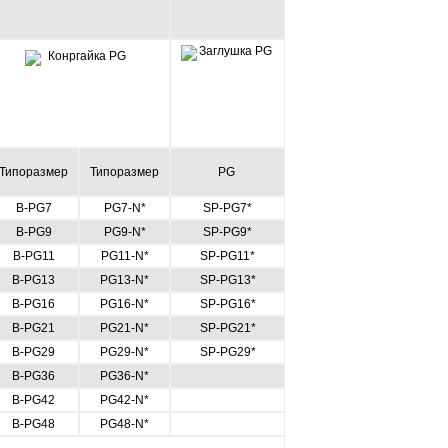
Типоразмер
Типоразмер
PG
B-PG7
PG7-N*
SP-PG7*
B-PG9
PG9-N*
SP-PG9*
B-PG11
PG11-N*
SP-PG11*
B-PG13
PG13-N*
SP-PG13*
B-PG16
PG16-N*
SP-PG16*
B-PG21
PG21-N*
SP-PG21*
B-PG29
PG29-N*
SP-PG29*
B-PG36
PG36-N*
B-PG42
PG42-N*
B-PG48
PG48-N*