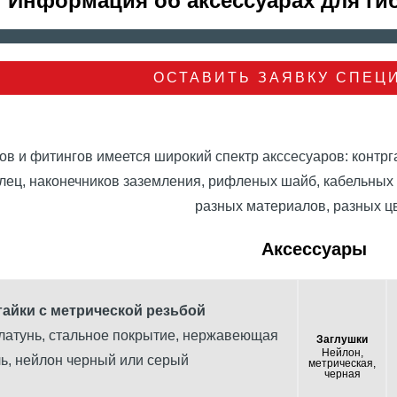
Информация об аксессуарах для ги
ОСТАВИТЬ ЗАЯВКУ СПЕЦ
в и фитингов имеется широкий спектр акссесуаров: контрга
лец, наконечников заземления, рифленых шайб, кабельных 
разных материалов, разных цв
Аксессуары
гайки с метрической резьбой
латунь, стальное покрытие, нержавеющая
Заглушки
Нейлон,
ль, нейлон черный или серый
метрическая,
черная