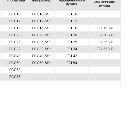
Типоразмер
Типоразмер
гофрированного
или жесткого
рукава
рукава
FCC10
FCC10-SS*
FCL10
FCC12
FCC12-SS*
FCL13
FCC16
FCC16-SS*
FCL16
FCL16B-P
FCC20
FCC20-SS*
FCL20
FCL20B-P
FCC25
FCC25-SS*
FCL25
FCL25B-P
FCC32
FCC32-SS*
FCL34
FCL33B-P
FCC40
FCC40-SS*
FCL42
FCC50
FCC50-SS*
FCL54
FCC63
FCC75