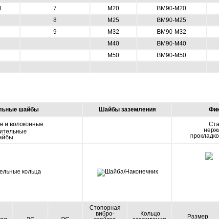
1
7
M20
BM90-M20
8
M25
BM90-M25
9
M32
BM90-M32
M40
BM90-M40
M50
BM90-M50
льные шайбы
Шайбы заземления
Фи
е и волоконные
Ста
нерж
ительные
прокладко
айбы
Стопорная
вибро-
Кольцо
Размер