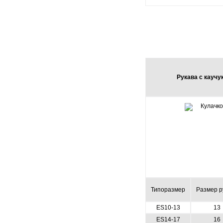
Рукава с кауч
Типоразмер
Размер р
ES10-13
13
ES14-17
16