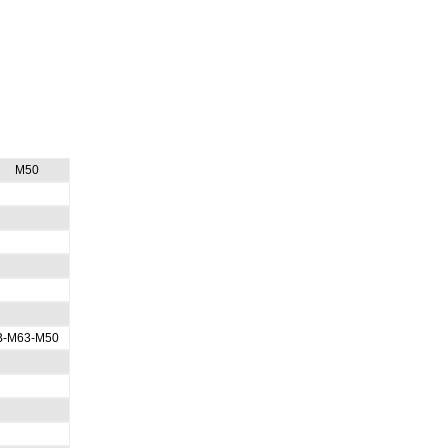
M50
В-М63-М50