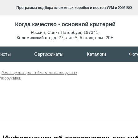
Программа подбора клеммных коробок и постов УУМ и УУМ ВО
Когда качество - основной критерий
Россия
,
Санкт-Петербург
,
197341
,
Коломяжский пр., д. 27, лит. А, 5 этаж, пом. 20Н
листы
Сертификаты
Каталоги
Фот
Аксессуары для гибкого металлорукава
ллорукавов
сессуары для гибких металлорука