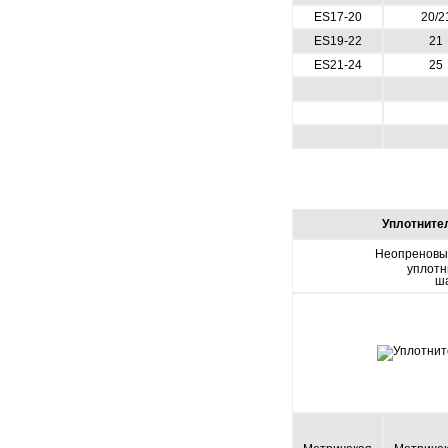
ES17-20
20/2
ES19-22
21
ES21-24
25
Уплотните
Неопреновы
уплотн
ш