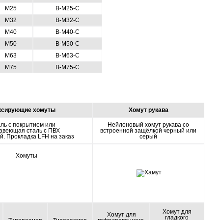
М25
В-М25-С
М32
В-М32-С
М40
В-М40-С
М50
В-М50-С
М63
В-М63-С
М75
В-М75-С
ксирующие хомуты
Хомут рукава
ль с покрытием или
Нейлоновый хомут рукава со
авеющая сталь с ПВХ
встроенной защёлкой черный или
й. Прокладка LFH на заказ
серый
Хомут для
Хомут для
гладкого