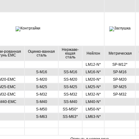
Нержаве-
ли-рованная
Оцинко-ванная
ющая
Нейлон
Метрическая
тунь ЕМС
сталь
сталь
LM12-N*
SP-M12*
S-M16
SS-M16
LM16-N*
SP-M16
М20-ЕМС
S-M20
SS-M20
LM20-N*
SP-M20
М25-ЕМС
S-M25
SS-M25
LM25-N*
SP-M25
М32-ЕМС
S-M32
SS-M32
LM32-N*
SP-M32
М40-ЕМС
S-M40
SS-M40
LM40-N*
S-M50
SS-M50*
LM50-N*
S-M63
SS-M63*
LM63-N*
Открыть в новом окне