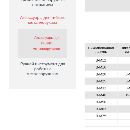
покрытием
Аксессуары для гибкого
металлорукава
Аксессуары для
гибких
Никелиованная
Нике
металлорукавов
латунь
ла
В-М12
Ручной инструмент для
В-М16
работы с
металлорукавом
В-М20
В-
В-М25
В-
В-М32
В-
В-М40
В-
В-М50
В-М63
В-М75