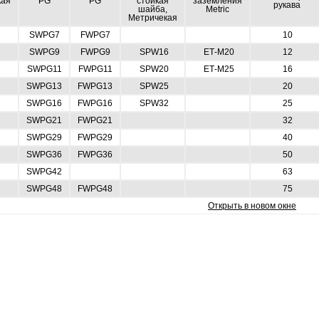
кая
PG
PG
стойкая
заземления
рукава
шайба,
Metric
Метричекая
SWPG7
FWPG7
10
SWPG9
FWPG9
SPW16
ЕТ-М20
12
SWPG11
FWPG11
SPW20
ЕТ-М25
16
SWPG13
FWPG13
SPW25
20
SWPG16
FWPG16
SPW32
25
SWPG21
FWPG21
32
SWPG29
FWPG29
40
SWPG36
FWPG36
50
SWPG42
63
SWPG48
FWPG48
75
Открыть в новом окне