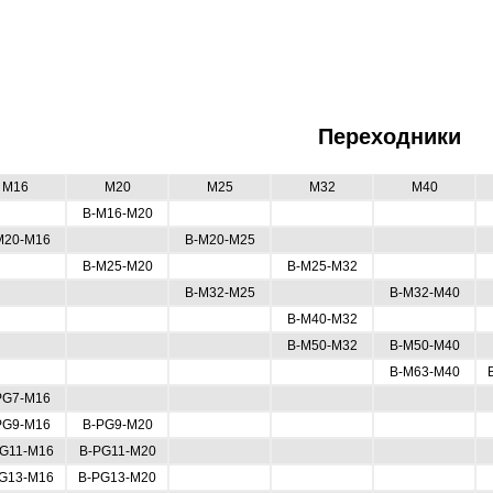
Переходники
M16
M20
M25
M32
M40
В-М16-М20
М20-М16
В-М20-М25
В-М25-М20
В-М25-М32
В-М32-М25
В-М32-М40
В-М40-М32
В-М50-М32
В-М50-М40
В-М63-М40
PG7-M16
PG9-M16
B-PG9-M20
G11-M16
B-PG11-M20
G13-M16
B-PG13-M20