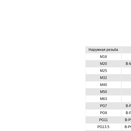
Наружная резьба
M16
M20
В-
M25
M32
M40
M50
M63
PG7
B-
PG9
B-
PG11
B-P
PG13.5
B-P