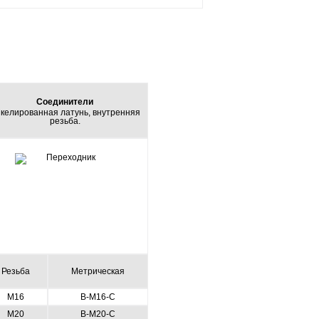
Соединители
келированная латунь, внутренняя
резьба.
Резьба
Метрическая
М16
В-М16-С
М20
В-М20-С